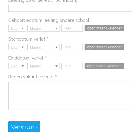
Leerling op andere school (naam)
Geboordedatum leerling andere school
open maandkalender
Dag
Maand
Startdatum verlof *
open maandkalender
Dag
Maand
Einddatum verlof *
open maandkalender
Dag
Maand
Reden vakantie verlof *
Verstuur ›